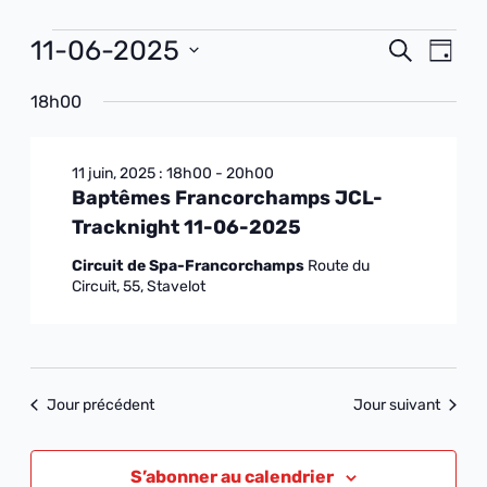
Navi
11-06-2025
Recher
Recherche
Jour
de
et
Sélectionnez
vues
18h00
une
navigat
Évè
date.
de
11 juin, 2025 : 18h00
-
20h00
vues
Baptêmes Francorchamps JCL-
Évènem
Tracknight 11-06-2025
Circuit de Spa-Francorchamps
Route du
Circuit, 55, Stavelot
Jour précédent
Jour suivant
S’abonner au calendrier