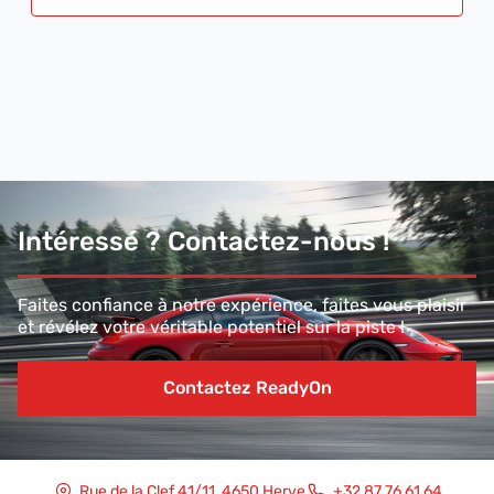
Intéressé ? Contactez-nous !
Faites confiance à notre expérience, faites vous plaisir
et révélez votre véritable potentiel sur la piste !
Contactez ReadyOn
Rue de la Clef 41/11, 4650 Herve
+32 87 76 61 64