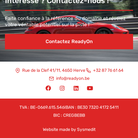
Intéressé ? Contactez-nous !
Faite confiance à la référence du domaine et révélez
votre véritable potentiel sur la piste !
Contactez ReadyOn
Rue de la Clef 41/11, 4650 Herve
+32 87 76 61 64
info@readyon.be
TVA : BE-0669.615.546
IBAN : BE30 7320 4172 5411
BIC : CREGBEBB
Website made by Sysmedit